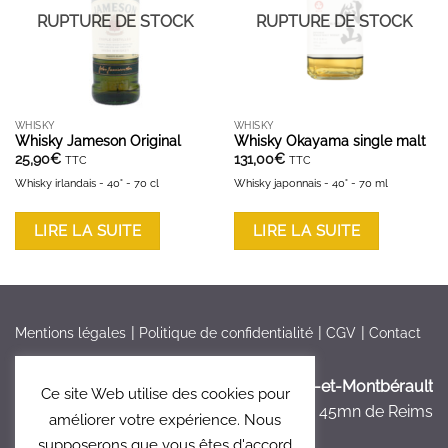
RUPTURE DE STOCK
RUPTURE DE STOCK
WHISKY
WHISKY
Whisky Jameson Original
Whisky Okayama single malt
25,90
€
131,00
€
TTC
TTC
Whisky irlandais - 40° - 70 cl
Whisky japonnais - 40° - 70 ml
LIRE LA SUITE
LIRE LA SUITE
Mentions légales
Politique de confidentialité
CGV
Contact
France > Aisne >
Bruyères-et-Montbérault
Ce site Web utilise des cookies pour
à 5mn de Laon, à 45mn de Reims
améliorer votre expérience. Nous
supposerons que vous êtes d'accord