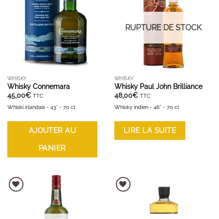
RUPTURE DE STOCK
WHISKY
WHISKY
Whisky Connemara
Whisky Paul John Brilliance
45,00
€
48,00
€
TTC
TTC
Whiski irlandais - 43° - 70 cl
Whisky indien - 46° - 70 cl
AJOUTER AU
LIRE LA SUITE
PANIER
AJOUTER À LA LISTE D'ENVIES
AJOUTER À LA LISTE D'ENVIES