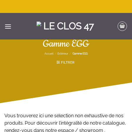
Passer
au
contenu
Gamme EGG
Accueil
/
Extérieur
/
Gamme EGG
FILTRER
Vous trouverez ici une sélection non exhaustive de nos
produits. Pour découvrir l’intégralité de notre catalogue,
rendez-vous dans notre espace / showroom .