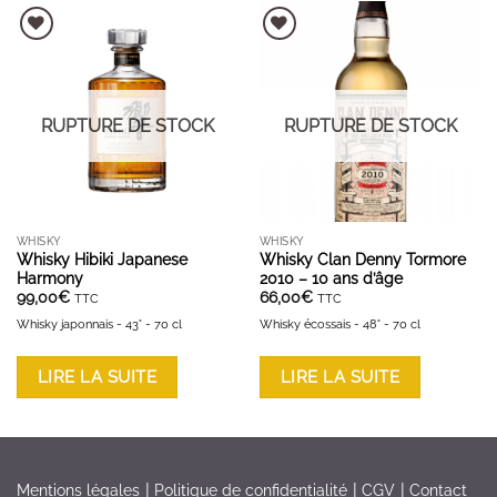
AJOUTER À LA LISTE D'ENVIES
AJOUTER À LA LISTE D'ENVIES
RUPTURE DE STOCK
RUPTURE DE STOCK
WHISKY
WHISKY
Whisky Hibiki Japanese
Whisky Clan Denny Tormore
Harmony
2010 – 10 ans d’âge
99,00
€
66,00
€
TTC
TTC
Whisky japonnais - 43° - 70 cl
Whisky écossais - 48° - 70 cl
LIRE LA SUITE
LIRE LA SUITE
Mentions légales
Politique de confidentialité
CGV
Contact