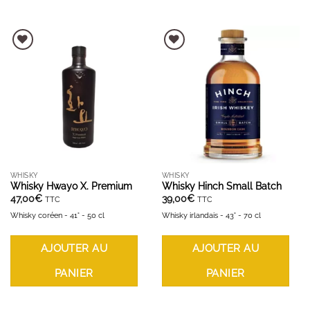
AJOUTER À LA LISTE D'ENVIES
AJOUTER À LA LISTE D'ENVIES
WHISKY
WHISKY
Whisky Hwayo X. Premium
Whisky Hinch Small Batch
47,00
€
39,00
€
TTC
TTC
Whisky coréen - 41° - 50 cl
Whisky irlandais - 43° - 70 cl
AJOUTER AU
AJOUTER AU
PANIER
PANIER