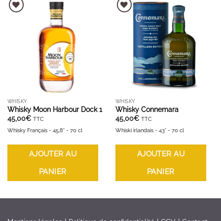
AJOUTER À LA LISTE D'ENVIES
AJOUTER À LA LISTE D'ENVIES
WHISKY
WHISKY
Whisky Moon Harbour Dock 1
Whisky Connemara
45,00
€
45,00
€
TTC
TTC
Whisky Français - 45,8° - 70 cl
Whiski irlandais - 43° - 70 cl
AJOUTER AU
AJOUTER AU
PANIER
PANIER