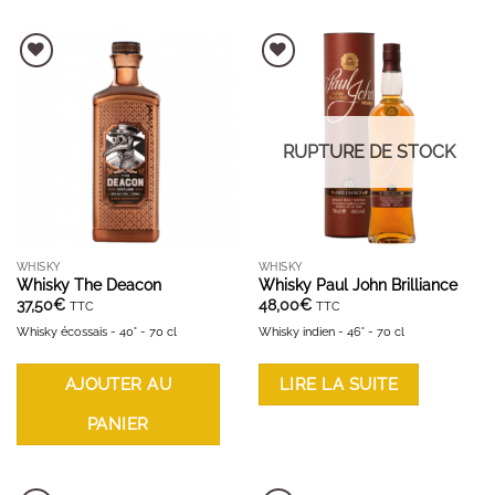
AJOUTER À LA LISTE D'ENVIES
AJOUTER À LA LISTE D'ENVIES
RUPTURE DE STOCK
WHISKY
WHISKY
Whisky The Deacon
Whisky Paul John Brilliance
37,50
€
48,00
€
TTC
TTC
Whisky écossais - 40° - 70 cl
Whisky indien - 46° - 70 cl
AJOUTER AU
LIRE LA SUITE
PANIER