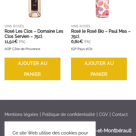
VINS ROSÉS
VINS ROSÉS
Rosé Les Clos – Domaine Les
Rosé le Rosé Bio – Paul Mas –
Clos Servien – 75cl
75cl
11,50
€
6,80
€
TTC
TTC
AOP Côte de Provence
IGP Pays d'Oc
AJOUTER AU
AJOUTER AU
PANIER
PANIER
Mentions légales
Politique de confidentialité
CGV
Contact
France > Aisne >
Bruyères-et-Montbérault
Ce site Web utilise des cookies pour