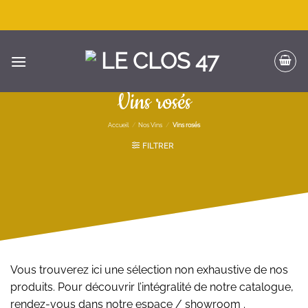
Passer
au
contenu
Vins rosés
Accueil
/
Nos Vins
/
Vins rosés
FILTRER
Vous trouverez ici une sélection non exhaustive de nos
produits. Pour découvrir l’intégralité de notre catalogue,
rendez-vous dans notre espace / showroom .