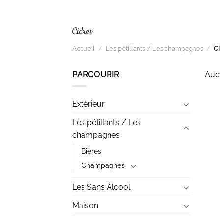
Cidres
Accueil
/
Les pétillants / Les champagnes
/
Ci
PARCOURIR
Aucu
Extérieur
Les pétillants / Les
champagnes
Bières
Champagnes
Les Sans Alcool
Maison