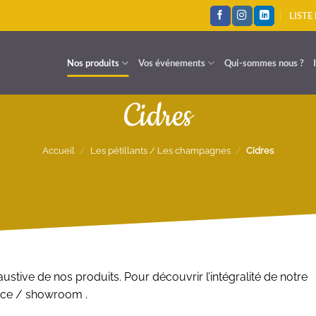
LISTE
Nos produits
Vos événements
Qui-sommes nous ?
Cidres
Accueil
/
Les pétillants / Les champagnes
/
Cidres
ustive de nos produits. Pour découvrir l’intégralité de notre
ace / showroom .