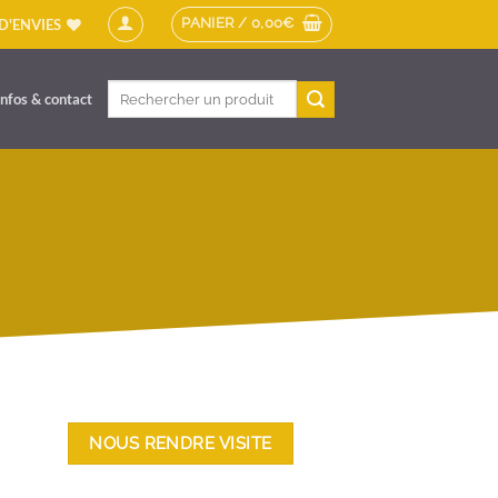
PANIER /
0,00
€
 D'ENVIES
Recherche
Infos & contact
pour :
NOUS RENDRE VISITE