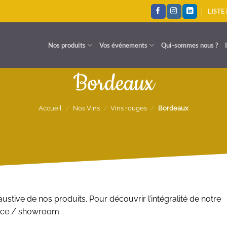
LISTE
Nos produits
Vos événements
Qui-sommes nous ?
Bordeaux
Accueil
/
Nos Vins
/
Vins rouges
/
Bordeaux
ustive de nos produits. Pour découvrir l’intégralité de notre
ace / showroom .