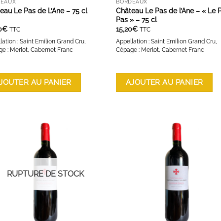
DEAUX
BORDEAUX
eau Le Pas de L’Ane – 75 cl
Château Le Pas de l’Ane – « Le P
Pas » – 75 cl
0
€
15,20
€
TTC
TTC
lation : Saint Emilion Grand Cru,
Appellation : Saint Emilion Grand Cru,
e : Merlot, Cabernet Franc
Cépage : Merlot, Cabernet Franc
JOUTER AU PANIER
AJOUTER AU PANIER
AJOUTER À LA LISTE D'ENVIES
AJOUTER À LA LISTE D'ENVI
RUPTURE DE STOCK