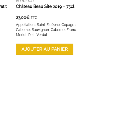
BORDEAUX
etit
Château Beau Site 2019 – 75cl
23,00
€
TTC
Appellation : Saint-Estèphe, Cépage :
Cabernet Sauvignon, Cabernet Franc,
Merlot, Petit Verdot
AJOUTER AU PANIER
ES