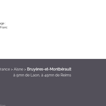
age :
 Franc
rance > Aisne >
Bruyères-et-Montbérault
à 5mn de Laon, à 45mn de Reims
ion.