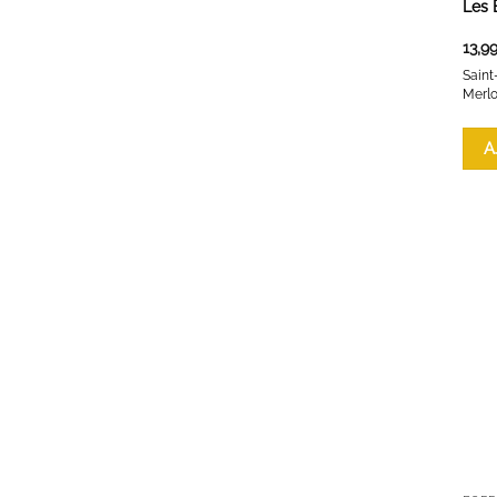
Les 
13,9
Saint
Merlo
A