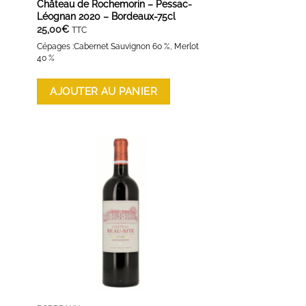
Château de Rochemorin – Pessac-
Léognan 2020 – Bordeaux-75cl
25,00
€
TTC
Cépages :Cabernet Sauvignon 60 %, Merlot
40 %
AJOUTER AU PANIER
ES
AJOUTER À LA LISTE D'ENVIES