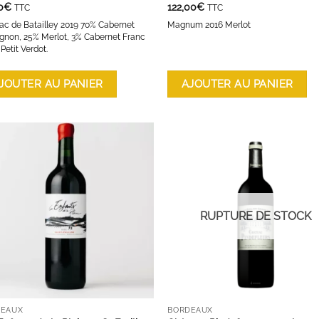
0
€
122,00
€
TTC
TTC
lac de Batailley 2019 70% Cabernet
Magnum 2016 Merlot
gnon, 25% Merlot, 3% Cabernet Franc
Petit Verdot.
JOUTER AU PANIER
AJOUTER AU PANIER
AJOUTER À LA LISTE D'ENVIES
AJOUTER À LA LISTE D'ENVI
RUPTURE DE STOCK
DEAUX
BORDEAUX