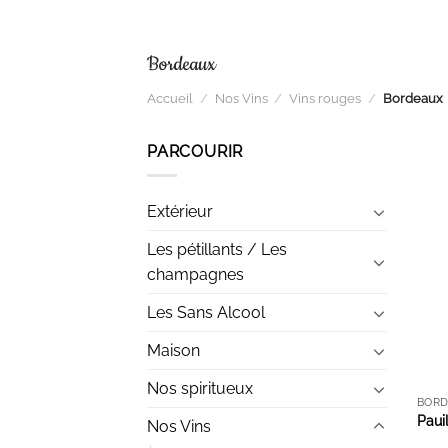
Bordeaux
Accueil
/
Nos Vins
/
Vins rouges
/
Bordeaux
PARCOURIR
Extérieur
Les pétillants / Les
champagnes
Les Sans Alcool
Maison
Nos spiritueux
BOR
Paui
Nos Vins