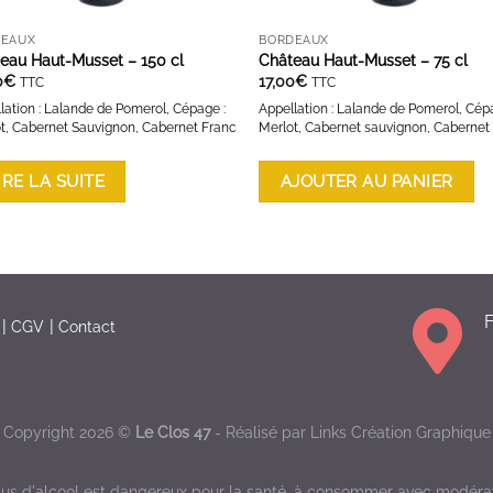
DEAUX
BORDEAUX
eau Haut-Musset – 150 cl
Château Haut-Musset – 75 cl
0
€
17,00
€
TTC
TTC
lation : Lalande de Pomerol, Cépage :
Appellation : Lalande de Pomerol, Cép
t, Cabernet Sauvignon, Cabernet Franc
Merlot, Cabernet sauvignon, Cabernet
IRE LA SUITE
AJOUTER AU PANIER
F
CGV
Contact
Copyright 2026 ©
Le Clos 47
- Réalisé par
Links Création Graphique
bus d'alcool est dangereux pour la santé, à consommer avec modérat