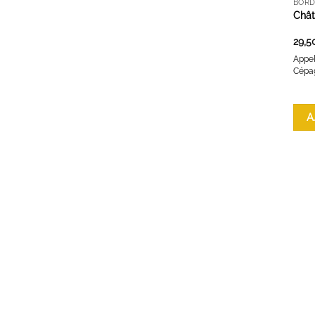
BOR
Chât
29,5
Appel
Cépag
A