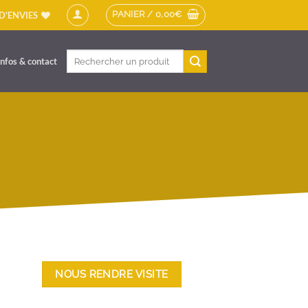
PANIER /
0,00
€
 D'ENVIES
Recherche
Infos & contact
pour :
NOUS RENDRE VISITE