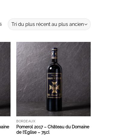
Trié
s
du
plus
récent
au
ES
AJOUTER À LA LISTE D'ENVIES
plus
ancien
BORDEAUX
maine
Pomerol 2017 – Château du Domaine
de l’Eglise – 75cl