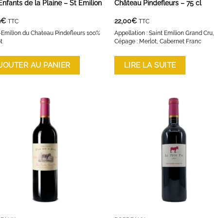
Enfants de la Plaine – St Emilion
Château Pindefleurs – 75 cl
9
€
22,00
€
TTC
TTC
-Emilion du Chateau Pindefleurs 100%
Appellation : Saint Emilion Grand Cru,
t
Cépage : Merlot, Cabernet Franc
JOUTER AU PANIER
LIRE LA SUITE
AJOUTER À LA LISTE D'ENVIES
AJOUTER À LA LISTE D'ENVI