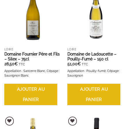
AJOUTER À LA LISTE D'ENVIES
AJOUTER À LA LISTE D'ENVIES
LOIRE
LOIRE
Domaine Fournier Père et Fils
Domaine de Ladoucette –
– Silex – 75cl
Pouilly-Fumé – 150 cl
28,50
€
51,00
€
TTC
TTC
Appellation : Sancerre Blanc, Cépage :
Appellation : Pouilly-fumé, Cépage :
Sauvignon Blanc
Sauvignon
AJOUTER AU
AJOUTER AU
PANIER
PANIER