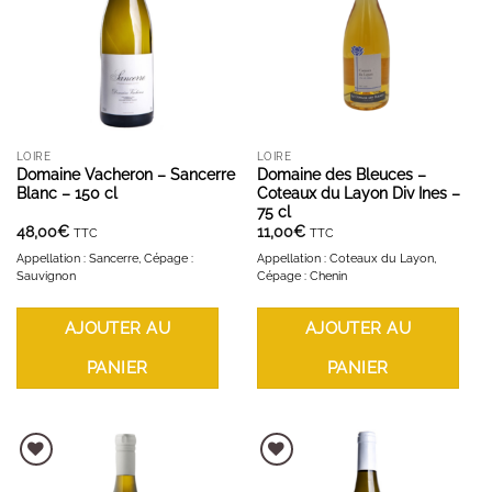
LOIRE
LOIRE
Domaine Vacheron – Sancerre
Domaine des Bleuces –
Blanc – 150 cl
Coteaux du Layon Div Ines –
75 cl
48,00
€
11,00
€
TTC
TTC
Appellation : Sancerre, Cépage :
Appellation : Coteaux du Layon,
Sauvignon
Cépage : Chenin
AJOUTER AU
AJOUTER AU
PANIER
PANIER
AJOUTER À LA LISTE D'ENVIES
AJOUTER À LA LISTE D'ENVIES