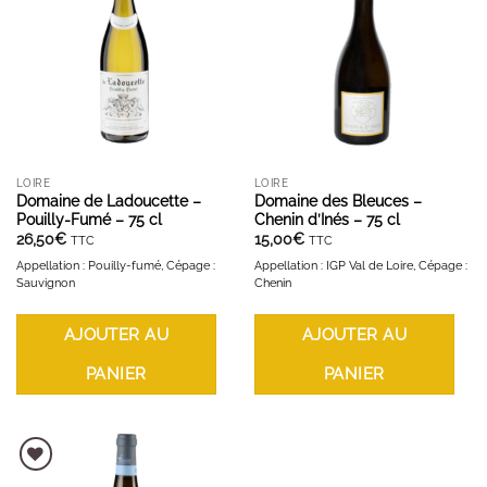
AJOUTER À LA LISTE D'ENVIES
AJOUTER À LA LISTE D'ENVIES
LOIRE
LOIRE
Domaine de Ladoucette –
Domaine des Bleuces –
Pouilly-Fumé – 75 cl
Chenin d’Inés – 75 cl
26,50
€
15,00
€
TTC
TTC
Appellation : Pouilly-fumé, Cépage :
Appellation : IGP Val de Loire, Cépage :
Sauvignon
Chenin
AJOUTER AU
AJOUTER AU
PANIER
PANIER