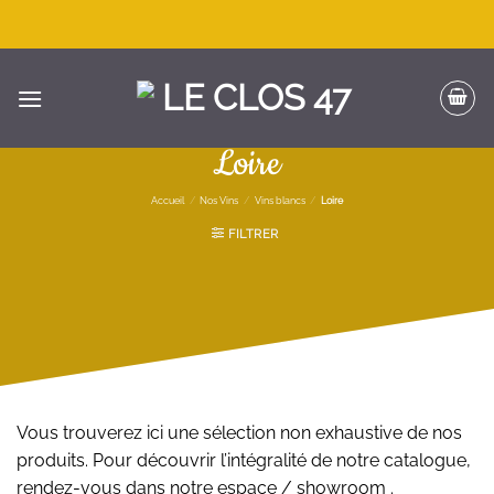
Passer
au
contenu
Loire
Accueil
/
Nos Vins
/
Vins blancs
/
Loire
FILTRER
Vous trouverez ici une sélection non exhaustive de nos
produits. Pour découvrir l’intégralité de notre catalogue,
rendez-vous dans notre espace / showroom .