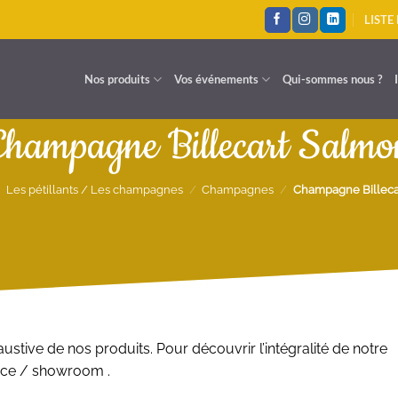
LISTE
Nos produits
Vos événements
Qui-sommes nous ?
Champagne Billecart Salmo
Les pétillants / Les champagnes
/
Champagnes
/
Champagne Billeca
ustive de nos produits. Pour découvrir l’intégralité de notre
ace / showroom .