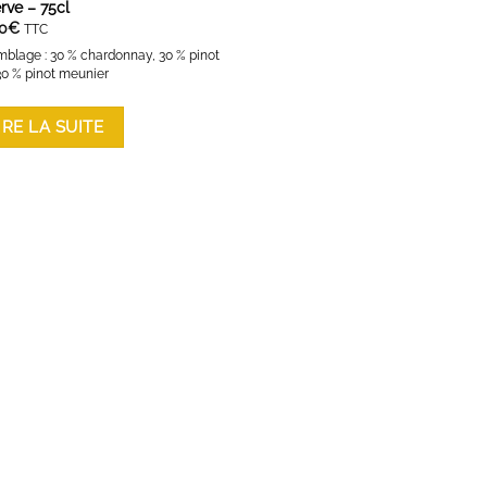
rve – 75cl
0
€
TTC
blage : 30 % chardonnay, 30 % pinot
 30 % pinot meunier
IRE LA SUITE