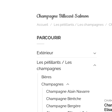
Champagne Billecart Salmon
Accueil
/
Les pétillants / Les champagnes
/
C
PARCOURIR
Extérieur
Les pétillants / Les
champagnes
Bières
Champagnes
Champagne Alain Navarre
Champagne Bérêche
CHAM
Cham
Champagne Bergère
Elis