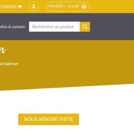
PANIER /
0,00
€
 D'ENVIES
Recherche
Infos & contact
pour :
n
rt Salmon
NOUS RENDRE VISITE