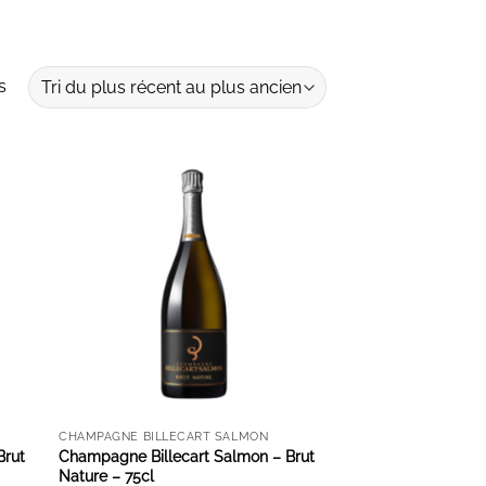
Trié
s
du
plus
récent
au
ES
AJOUTER À LA LISTE D'ENVIES
plus
ancien
CHAMPAGNE BILLECART SALMON
Brut
Champagne Billecart Salmon – Brut
Nature – 75cl