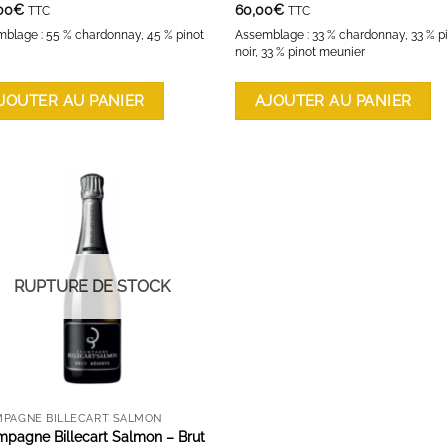
00
€
60,00
€
TTC
TTC
blage : 55 % chardonnay, 45 % pinot
Assemblage : 33 % chardonnay, 33 % p
noir, 33 % pinot meunier
JOUTER AU PANIER
AJOUTER AU PANIER
AJOUTER À LA LISTE D'ENVIES
RUPTURE DE STOCK
PAGNE BILLECART SALMON
pagne Billecart Salmon – Brut