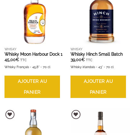
AJOUTER À LA LISTE D'ENVIES
AJOUTER À LA LISTE D'ENVIES
WHISKY
WHISKY
Whisky Moon Harbour Dock 1
Whisky Hinch Small Batch
45,00
€
39,00
€
TTC
TTC
Whisky Français - 45,8° - 70 cl
Whisky irlandais - 43° - 70 cl
AJOUTER AU
AJOUTER AU
PANIER
PANIER
AJOUTER À LA LISTE D'ENVIES
AJOUTER À LA LISTE D'ENVIES