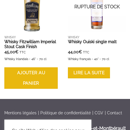
RUPTURE DE STOCK
WHISKY
WHISKY
Whisky Fitzwilliam Imperial
Whisky Ouiski single malt
Stout Cask Finish
45,00
€
44,00
€
TTC
TTC
Whisky Irlandais - 46° - 70 cl
Whisky français - 40° - 70 cl
AJOUTER AU
LIRE LA SUITE
PANIER
Mentions légales
Politique de confidentialité
CGV
Contact
France > Aisne >
Bruyères-et-Montbérault