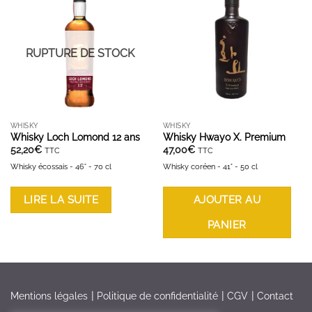
AJOUTER À LA LISTE D'ENVIES
AJOUTER À LA LISTE D'ENVIES
RUPTURE DE STOCK
WHISKY
WHISKY
Whisky Loch Lomond 12 ans
Whisky Hwayo X. Premium
52,20
€
47,00
€
TTC
TTC
Whisky écossais - 46° - 70 cl
Whisky coréen - 41° - 50 cl
LIRE LA SUITE
AJOUTER AU
PANIER
Mentions légales
Politique de confidentialité
CGV
Contact