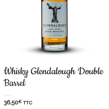
Whisky Glendalough Double
Barrel
36,50
€
TTC