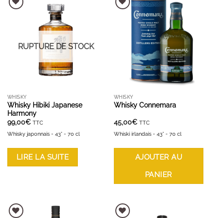
AJOUTER À LA LISTE D'ENVIES
AJOUTER À LA LISTE D'ENVIES
RUPTURE DE STOCK
WHISKY
WHISKY
Whisky Hibiki Japanese
Whisky Connemara
Harmony
99,00
€
45,00
€
TTC
TTC
Whisky japonnais - 43° - 70 cl
Whiski irlandais - 43° - 70 cl
LIRE LA SUITE
AJOUTER AU
PANIER