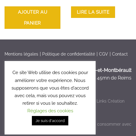
AJOUTER AU
LIRE LA SUITE
PANIER
Mentions légales
Politique de confidentialité
CGV
Contact
France > Aisne >
Bruyères-et-Montbérault
Ce site Web utilise des cookies pour
à 5mn de Laon, à 45mn de Reims
améliorer votre expérience. Nous
supposerons que vous êtes d'accord
avec cela, mais vous pouvez vous
Copyright 2026 ©
Le Clos 47
- Réalisé par
Links Création
retirer si vous le souhaitez.
Graphique
Réglages des cookies
Je suis d'accord
L'abus d'alcool est dangereux pour la santé, à consommer avec
modération.