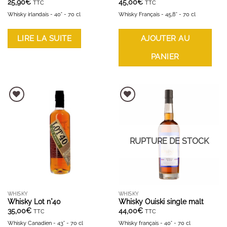
25,90
€
45,00
€
TTC
TTC
Whisky irlandais - 40° - 70 cl
Whisky Français - 45,8° - 70 cl
LIRE LA SUITE
AJOUTER AU
PANIER
AJOUTER À LA LISTE D'ENVIES
AJOUTER À LA LISTE D'ENVIES
RUPTURE DE STOCK
WHISKY
WHISKY
Whisky Lot n°40
Whisky Ouiski single malt
35,00
€
44,00
€
TTC
TTC
Whisky Canadien - 43° - 70 cl
Whisky français - 40° - 70 cl