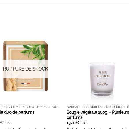
AJOUTER À LA LISTE D'ENVIES
AJOUTER À LA LISTE D'ENVIE
RUPTURE DE STOCK
GAMME LES LUMIÈRES DU TEMPS - BOUGIES ET DIFFUSEURS
ie duo de parfums
Bougie végétale 180g – Plusieur
parfums
0
€
13,20
€
TTC
TTC