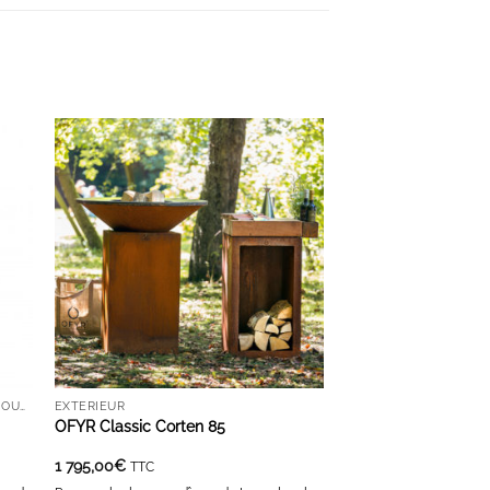
S
AJOUTER À LA LISTE D'ENVIES
GAMME LES LUMIÈRES DU TEMPS - BOUGIES ET DIFFUSEURS
EXTÉRIEUR
s
OFYR Classic Corten 85
1 795,00
€
TTC