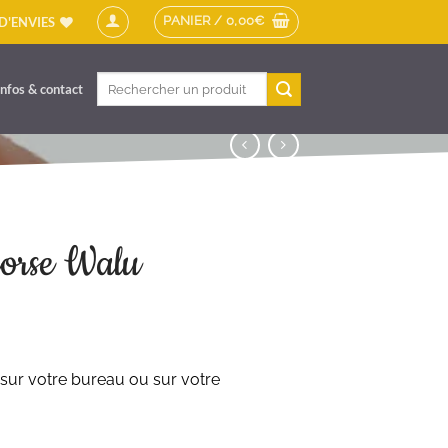
PANIER /
0,00
€
 D'ENVIES
Recherche
Infos & contact
pour :
Morse Walu
sur votre bureau ou sur votre