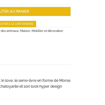
Walu
UTER AU PANIER
OUTER À LA LISTE D'ENVIES
 des animaux
,
Maison
,
Mobilier et décoration
in love, le serre-livre en forme de Morse
r chatoyante et son look hyper design