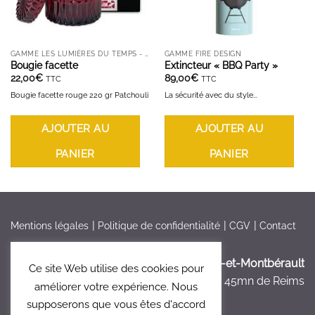
GAMME LES LUMIÈRES DU TEMPS - BOUGIES ET DIFFUSEURS
GAMME FIRE DESIGN
Bougie facette
Extincteur « BBQ Party »
22,00
€
89,00
€
TTC
TTC
Bougie facette rouge 220 gr Patchouli
La sécurité avec du style...
AJOUTER AU
AJOUTER AU
PANIER
PANIER
Mentions légales
Politique de confidentialité
CGV
Contact
France > Aisne >
Bruyères-et-Montbérault
Ce site Web utilise des cookies pour
à 5mn de Laon, à 45mn de Reims
améliorer votre expérience. Nous
supposerons que vous êtes d'accord