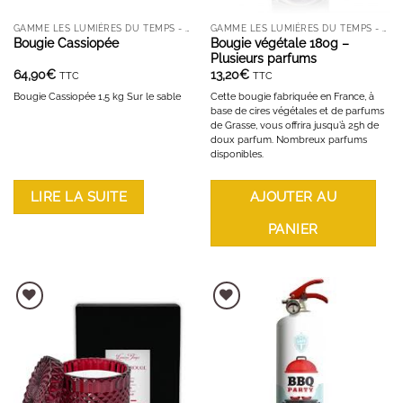
GAMME LES LUMIÈRES DU TEMPS - BOUGIES ET DIFFUSEURS
GAMME LES LUMIÈRES DU TEMPS - BOUGIES ET DIFFUSEURS
Bougie Cassiopée
Bougie végétale 180g –
Plusieurs parfums
64,90
€
13,20
€
TTC
TTC
Bougie Cassiopée 1,5 kg Sur le sable
Cette bougie fabriquée en France, à
base de cires végétales et de parfums
de Grasse, vous offrira jusqu’à 25h de
doux parfum. Nombreux parfums
disponibles.
LIRE LA SUITE
AJOUTER AU
PANIER
AJOUTER À LA LISTE D'ENVIES
AJOUTER À LA LISTE D'ENVIES