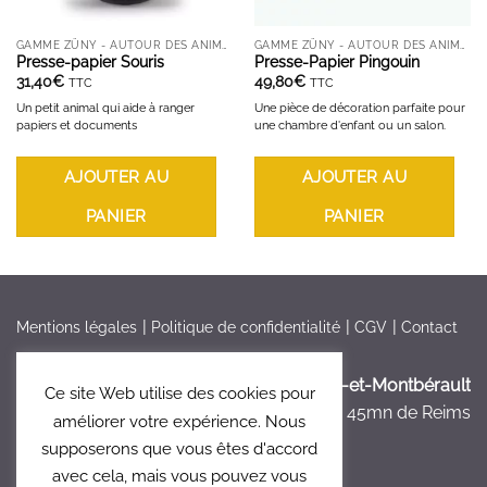
GAMME ZÜNY - AUTOUR DES ANIMAUX
GAMME ZÜNY - AUTOUR DES ANIMAUX
Presse-papier Souris
Presse-Papier Pingouin
31,40
€
49,80
€
TTC
TTC
Un petit animal qui aide à ranger
Une pièce de décoration parfaite pour
papiers et documents
une chambre d'enfant ou un salon.
AJOUTER AU
AJOUTER AU
PANIER
PANIER
Mentions légales
Politique de confidentialité
CGV
Contact
France > Aisne >
Bruyères-et-Montbérault
Ce site Web utilise des cookies pour
à 5mn de Laon, à 45mn de Reims
améliorer votre expérience. Nous
supposerons que vous êtes d'accord
avec cela, mais vous pouvez vous