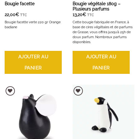
Bougie facette
Bougie végétale 180g –
Plusieurs parfums
22,00
€
13,20
€
TTC
TTC
Bougie facette verte 220 gr Orange
Cette bougie fabriquée en France, à
badiane
base de cires végétales et de parfums
de Grasse, vous offrira jusqu’à 25h de
doux parfum. Nombreux parfums
disponibles.
AJOUTER AU
AJOUTER AU
PANIER
PANIER
AJOUTER À LA LISTE D'ENVIES
AJOUTER À LA LISTE D'ENVIES