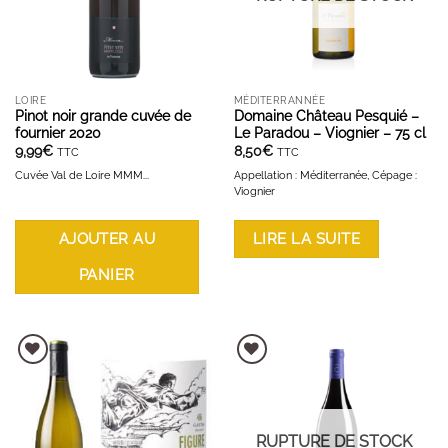
LOIRE
MÉDITERRANNÉE
Pinot noir grande cuvée de
Domaine Château Pesquié –
fournier 2020
Le Paradou – Viognier – 75 cl
9,99
€
8,50
€
TTC
TTC
Cuvée Val de Loire MMM...
Appellation : Méditerranée, Cépage :
Viognier
AJOUTER AU
LIRE LA SUITE
PANIER
AJOUTER À LA LISTE D'ENVIES
AJOUTER À LA LISTE D'ENVIES
RUPTURE DE STOCK