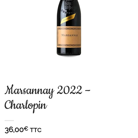
Marsannay 2022 –
Charlopin
36,00
€
TTC