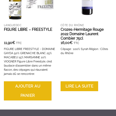
LANGUEDOC
CÔTE DU RHÔNE
FIGURE LIBRE – FREESTYLE
Crozes-Hermitage Rouge
2022 Domaine Laurent
Combier 75cl
11,90
€
16,00
€
TTC
TTC
FIGURE LIBRE FREESTYLE - DOMAINE
Cépage : 100% Syrah Région : Côtes
GAYDA 50% GRENACHE BLANC 25%
du Rhône
MACABEU 15% MARSANNE 10%
VIOGNER Figure Libre Freestyle, c’est
l’audace d’assembler dans un même
flacon, des cépages qui n’auraient
jamais dû se rencontrer.
AJOUTER AU
LIRE LA SUITE
PANIER