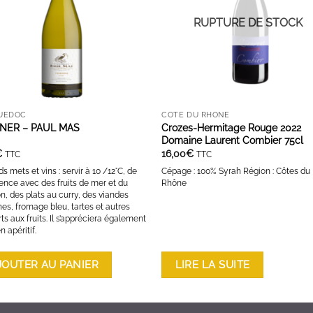
RUPTURE DE STOCK
UEDOC
CÔTE DU RHÔNE
NER – PAUL MAS
Crozes-Hermitage Rouge 2022
Domaine Laurent Combier 75cl
€
16,00
€
TTC
TTC
s mets et vins : servir à 10 /12°C, de
Cépage : 100% Syrah Région : Côtes du
ence avec des fruits de mer et du
Rhône
n, des plats au curry, des viandes
es, fromage bleu, tartes et autres
ts aux fruits. Il s’appréciera également
n apéritif.
JOUTER AU PANIER
LIRE LA SUITE