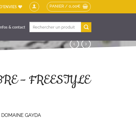
PANIER /
0,00
€
 D'ENVIES
Recherche
Infos & contact
pour :
BRE – FREESTYLE
– DOMAINE GAYDA