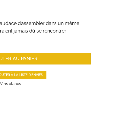
st l’audace d’assembler dans un même
raient jamais dû se rencontrer.
REESTYLE
UTER AU PANIER
OUTER À LA LISTE D'ENVIES
Vins blancs