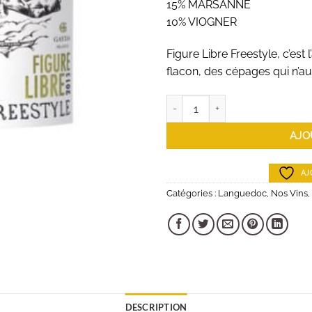
15% MARSANNE
10% VIOGNER
Figure Libre Freestyle, c’e
flacon, des cépages qui n’au
quantité de FIGURE LIBRE - F
AJO
AJ
Catégories :
Languedoc
,
Nos Vins
,
DESCRIPTION