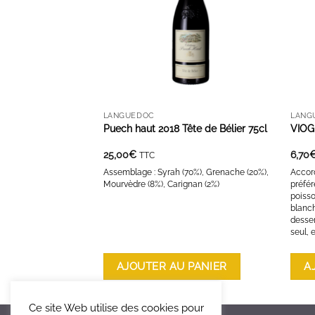
LANGUEDOC
LANG
Puech haut 2018 Tête de Bélier 75cl
VIOG
25,00
€
6,70
TTC
Assemblage : Syrah (70%), Grenache (20%),
Accord
Mourvèdre (8%), Carignan (2%)
préfér
poisso
blanch
desser
seul, e
AJOUTER AU PANIER
A
Ce site Web utilise des cookies pour