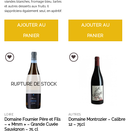
viandes blanches, fromage bleu, tartes
et autres desserts aux fruits. Il
s’appréciera également seul, en apéritif.
AJOUTER AU
AJOUTER AU
PANIER
PANIER
AJOUTER À LA LISTE D'ENVIES
AJOUTER À LA LISTE D'ENVIES
RUPTURE DE STOCK
LOIRE
AUTRES
Domaine Fournier Père et Fils
Domaine Montrozier – Calibre
– « Mmm » – Grande Cuvée
12 – 75cl
Sauvignon – 75 cl