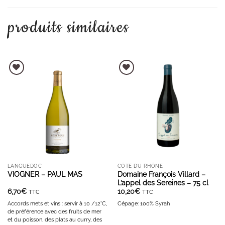
produits similaires
AJOUTER À LA LISTE D'ENVIES
AJOUTER À LA LISTE D'ENVIES
LANGUEDOC
CÔTE DU RHÔNE
VIOGNER – PAUL MAS
Domaine François Villard –
L’appel des Sereines – 75 cl
6,70
€
10,20
€
TTC
TTC
Accords mets et vins : servir à 10 /12°C,
Cépage: 100% Syrah
de préférence avec des fruits de mer
et du poisson, des plats au curry, des