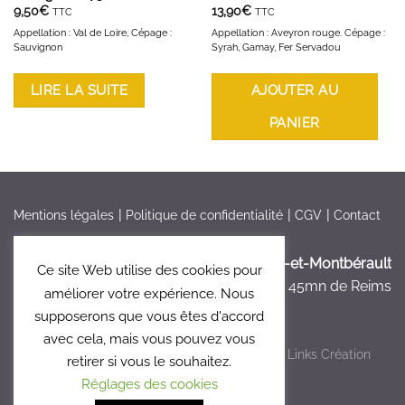
9,50
€
13,90
€
TTC
TTC
Appellation : Val de Loire, Cépage :
Appellation : Aveyron rouge. Cépage :
Sauvignon
Syrah, Gamay, Fer Servadou
LIRE LA SUITE
AJOUTER AU
PANIER
Mentions légales
Politique de confidentialité
CGV
Contact
France > Aisne >
Bruyères-et-Montbérault
Ce site Web utilise des cookies pour
à 5mn de Laon, à 45mn de Reims
améliorer votre expérience. Nous
supposerons que vous êtes d'accord
avec cela, mais vous pouvez vous
Copyright 2026 ©
Le Clos 47
- Réalisé par
Links Création
retirer si vous le souhaitez.
Graphique
Réglages des cookies