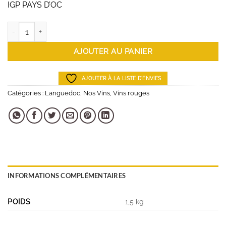
IGP PAYS D’OC
quantité de Paul Mas Réserve Syrah Viognier 2022 75cl
AJOUTER AU PANIER
AJOUTER À LA LISTE D'ENVIES
Catégories :
Languedoc
,
Nos Vins
,
Vins rouges
INFORMATIONS COMPLÉMENTAIRES
POIDS
1,5 kg