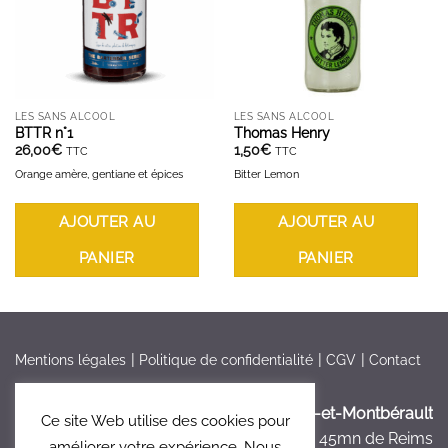
LES SANS ALCOOL
LES SANS ALCOOL
BTTR n°1
Thomas Henry
26,00
€
1,50
€
TTC
TTC
Orange amère, gentiane et épices
Bitter Lemon
AJOUTER AU
AJOUTER AU
PANIER
PANIER
Mentions légales
Politique de confidentialité
CGV
Contact
France > Aisne >
Bruyères-et-Montbérault
Ce site Web utilise des cookies pour
à 5mn de Laon, à 45mn de Reims
améliorer votre expérience. Nous