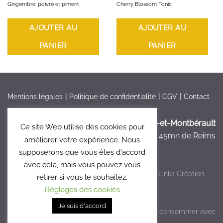
Gingembre, poivre et piment
Cherry Blossom Tonic
AJOUTER AU
AJOUTER AU
PANIER
PANIER
Mentions légales
Politique de confidentialité
CGV
Contact
France > Aisne >
Bruyères-et-Montbérault
Ce site Web utilise des cookies pour
à 5mn de Laon, à 45mn de Reims
améliorer votre expérience. Nous
supposerons que vous êtes d'accord
avec cela, mais vous pouvez vous
Copyright 2026 ©
Le Clos 47
- Réalisé par
Links Création
retirer si vous le souhaitez.
Graphique
Réglages des cookies
Je suis d'accord
L'abus d'alcool est dangereux pour la santé, à consommer avec
modération.