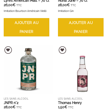
Lyre’s American Malt – 70 cl
Nona June – 70 cl
26,00
€
28,00
€
TTC
TTC
Imitation Bourbon Américain Vieilli
Imitation Gin
AJOUTER AU
AJOUTER AU
PANIER
PANIER
AJOUTER À LA LISTE D'ENVIES
AJOUTER À LA LISTE D'ENVIES
LES SANS ALCOOL
LES SANS ALCOOL
JNPR n°2
Thomas Henry
28,00
€
1,50
€
TTC
TTC