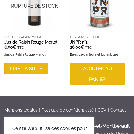
RUPTURE DE STOCK
LES JUS - ALAIN MILLAT
LES SANS ALCOOL
Jus de Raisin Rouge Merlot
JNPR n°1
6,50
€
26,00
€
TTC
TTC
Jus de Raisin Rouge Merlot
Baies de genièvre et botaniques
LIRE LA SUITE
AJOUTER AU
PANIER
Mentions légales
Politique de confidentialité
CGV
Contact
France > Aisne >
Bruyères-et-Montbérault
Ce site Web utilise des cookies pour
à 5mn de Laon, à 45mn de Reims