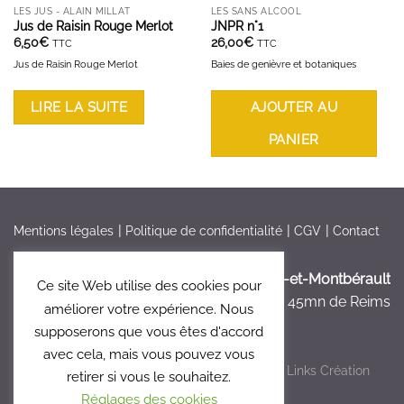
LES JUS - ALAIN MILLAT
LES SANS ALCOOL
Jus de Raisin Rouge Merlot
JNPR n°1
6,50
€
26,00
€
TTC
TTC
Jus de Raisin Rouge Merlot
Baies de genièvre et botaniques
LIRE LA SUITE
AJOUTER AU
PANIER
Mentions légales
Politique de confidentialité
CGV
Contact
France > Aisne >
Bruyères-et-Montbérault
Ce site Web utilise des cookies pour
à 5mn de Laon, à 45mn de Reims
améliorer votre expérience. Nous
supposerons que vous êtes d'accord
avec cela, mais vous pouvez vous
Copyright 2026 ©
Le Clos 47
- Réalisé par
Links Création
retirer si vous le souhaitez.
Graphique
Réglages des cookies