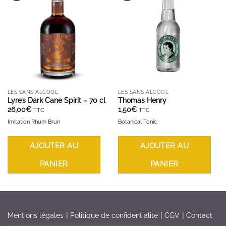
AJOUTER À LA LISTE D'ENVIES
AJOUTER À LA LISTE D'ENVIES
LES SANS ALCOOL
LES SANS ALCOOL
Lyre’s Dark Cane Spirit – 70 cl
Thomas Henry
26,00
€
1,50
€
TTC
TTC
Imitation Rhum Brun
Botanical Tonic
AJOUTER AU
AJOUTER AU
PANIER
PANIER
Mentions légales
Politique de confidentialité
CGV
Contact