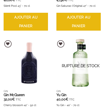
TTC
TTC
Silent Pool 43° - 70 cl
Gin Sakurao l'Original 47° - 70 cl
AJOUTER AU
AJOUTER AU
PANIER
PANIER
AJOUTER À LA LISTE D'ENVIES
AJOUTER À LA LISTE D'ENVIES
RUPTURE DE STOCK
GIN
GIN
Gin McQueen
Yu Gin
32,00
€
40,00
€
TTC
TTC
Cherry blossom 42° - 50 cl
Yu Gin - 40° - 70 cl