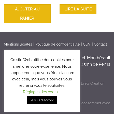
AJOUTER AU
LIRE LA SUITE
PANIER
Mentions légales
Politique de confidentialité
CGV
Contact
France > Aisne >
Bruyères-et-Montbérault
Ce site Web utilise des cookies pour
à 5mn de Laon, à 45mn de Reims
améliorer votre expérience. Nous
supposerons que vous êtes d'accord
avec cela, mais vous pouvez vous
Copyright 2026 ©
Le Clos 47
- Réalisé par
Links Création
retirer si vous le souhaitez.
Graphique
Réglages des cookies
Je suis d'accord
L'abus d'alcool est dangereux pour la santé, à consommer avec
modération.