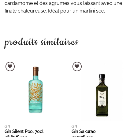
cardamome et des agrumes vous laissant avec une
finale chaleureuse. Idéal pour un martini sec.
produits similaires
AJOUTER À LA LISTE D'ENVIES
AJOUTER À LA LISTE D'ENVIES
GIN
GIN
Gin Silent Pool 70cl
Gin Sakurao
48,80
€
47,90
€