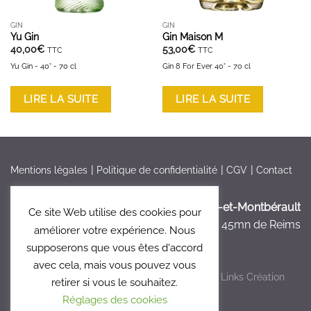
GIN
GIN
Yu Gin
Gin Maison M
40,00
€
53,00
€
TTC
TTC
Yu Gin - 40° - 70 cl
Gin 8 For Ever 40° - 70 cl
LIRE LA SUITE
LIRE LA SUITE
Mentions légales
Politique de confidentialité
CGV
Contact
France > Aisne >
Bruyères-et-Montbérault
Ce site Web utilise des cookies pour
à 5mn de Laon, à 45mn de Reims
améliorer votre expérience. Nous
supposerons que vous êtes d'accord
avec cela, mais vous pouvez vous
Copyright 2026 ©
Le Clos 47
- Réalisé par
Links Création
retirer si vous le souhaitez.
Graphique
Réglages des cookies