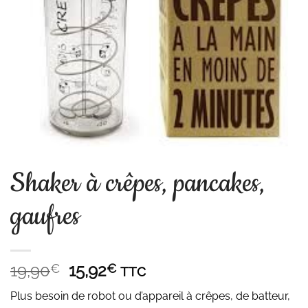
Shaker à crêpes, pancakes,
gaufres
Le
Le
19,90
15,92
€
€
TTC
prix
prix
Plus besoin de robot ou d’appareil à crêpes, de batteur,
initial
actuel