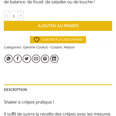
de balance, de fouet, de saladier ou de louche !
était :
est :
19,90€.
15,92€.
quantité de Shaker à crêpes, pancakes, gaufres
AJOUTER AU PANIER
AJOUTER À LA LISTE D'ENVIES
Catégories :
Gamme Cookut - Cuisine
,
Maison
DESCRIPTION
Shaker à crêpes pratique !
Il suffit de suivre la recette des crêpes avec les mesures