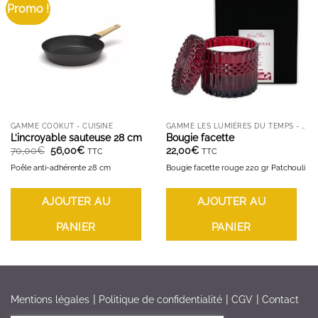
Promo !
AJOUTER À LA LISTE D'ENVIES
AJOUTER À LA LISTE D'ENVIES
GAMME COOKUT - CUISINE
GAMME LES LUMIÈRES DU TEMPS - BOUGIES ET DIFFUSEURS
L’incroyable sauteuse 28 cm
Bougie facette
Le
Le
70,00
€
56,00
€
22,00
€
TTC
TTC
prix
prix
initial
actuel
Poêle anti-adhérente 28 cm
Bougie facette rouge 220 gr Patchouli
était :
est :
70,00€.
56,00€.
AJOUTER AU
AJOUTER AU
PANIER
PANIER
Mentions légales
Politique de confidentialité
CGV
Contact