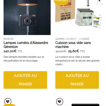
AJOUTER À LA LISTE D'ENVIES
AJOUTER À LA LISTE D'ENVIES
MAISON
GAMME COOKUT - CUISINE
Lampes caméra d’Alexandre
Cuisson sous vide sans
Gérenton
machine
Le
Le
140,00
€
32,00
€
25,60
€
TTC
TTC
prix
prix
initial
actuel
Des lampes insolites basées sur la
La cuisson sous vide à basse
était :
est :
récupération et le recyclage.
température est le secret des grands
32,00€.
25,60€.
chefs !
AJOUTER AU
AJOUTER AU
PANIER
PANIER