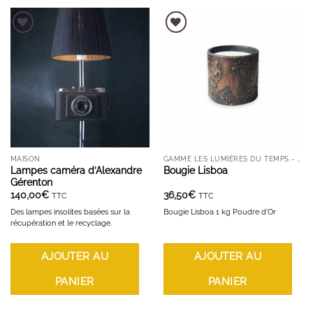
AJOUTER À LA LISTE D'ENVIES
AJOUTER À LA LISTE D'ENVIES
MAISON
GAMME LES LUMIÈRES DU TEMPS - BOUGIES ET DIFFUSEURS
Lampes caméra d’Alexandre
Bougie Lisboa
Gérenton
140,00
€
36,50
€
TTC
TTC
Des lampes insolites basées sur la
Bougie Lisboa 1 kg Poudre d'Or
récupération et le recyclage.
AJOUTER AU
AJOUTER AU
PANIER
PANIER