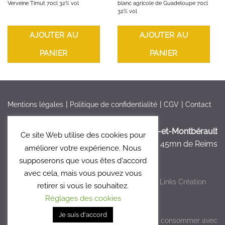
Verveine Timut 70cl 32% vol
blanc agricole de Guadeloupe 70cl
32% vol
AJOUTER AU
AJOUTER AU
PANIER
PANIER
Mentions légales
Politique de confidentialité
CGV
Contact
France > Aisne >
Bruyères-et-Montbérault
Ce site Web utilise des cookies pour
à 5mn de Laon, à 45mn de Reims
améliorer votre expérience. Nous
supposerons que vous êtes d'accord
avec cela, mais vous pouvez vous
Copyright 2026 ©
Le Clos 47
- Réalisé par
Links Création
retirer si vous le souhaitez.
Graphique
Réglages des cookies
Je suis d'accord
L'abus d'alcool est dangereux pour la santé, à consommer avec