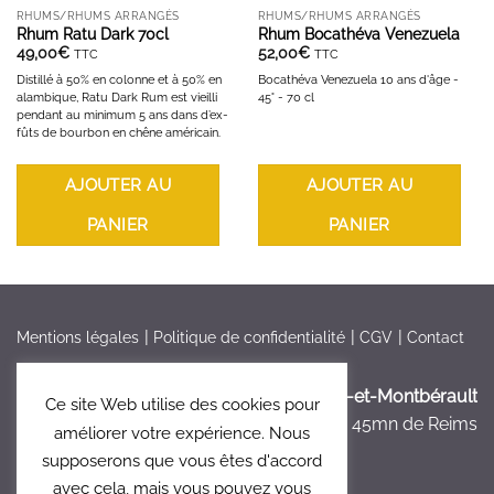
RHUMS/RHUMS ARRANGÉS
RHUMS/RHUMS ARRANGÉS
Rhum Ratu Dark 70cl
Rhum Bocathéva Venezuela
49,00
€
52,00
€
TTC
TTC
Distillé à 50% en colonne et à 50% en
Bocathéva Venezuela 10 ans d'âge -
alambique, Ratu Dark Rum est vieilli
45° - 70 cl
pendant au minimum 5 ans dans d’ex-
fûts de bourbon en chêne américain.
AJOUTER AU
AJOUTER AU
PANIER
PANIER
Mentions légales
Politique de confidentialité
CGV
Contact
France > Aisne >
Bruyères-et-Montbérault
Ce site Web utilise des cookies pour
à 5mn de Laon, à 45mn de Reims
améliorer votre expérience. Nous
supposerons que vous êtes d'accord
avec cela, mais vous pouvez vous