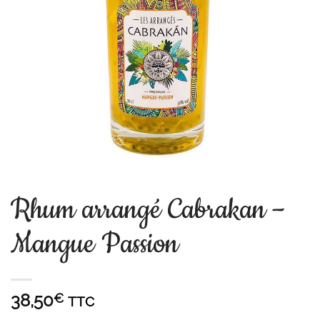
Rhum arrangé Cabrakan –
Mangue Passion
38,50
€
TTC