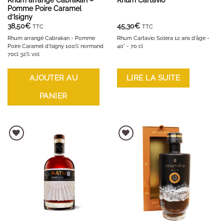
Rhum arrangé Cabrakan –
Rhum Cartavio
Pomme Poire Caramel
d’Isigny
38,50
€
45,30
€
TTC
TTC
Rhum arrangé Cabrakan - Pomme
Rhum Cartavio Solera 12 ans d'âge -
Poire Caramel d'Isigny 100% normand
40° - 70 cl
70cl 32% vol
AJOUTER AU
LIRE LA SUITE
PANIER
AJOUTER À LA LISTE D'ENVIES
AJOUTER À LA LISTE D'ENVIES