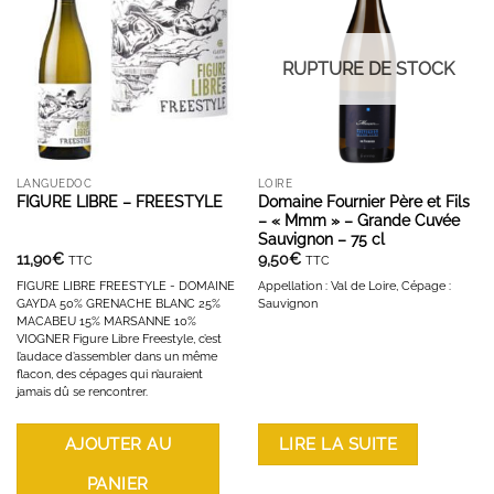
AJOUTER À LA LISTE D'ENVIES
AJOUTER À LA LISTE D'ENVIES
RUPTURE DE STOCK
LANGUEDOC
LOIRE
FIGURE LIBRE – FREESTYLE
Domaine Fournier Père et Fils
– « Mmm » – Grande Cuvée
Sauvignon – 75 cl
11,90
€
9,50
€
TTC
TTC
FIGURE LIBRE FREESTYLE - DOMAINE
Appellation : Val de Loire, Cépage :
GAYDA 50% GRENACHE BLANC 25%
Sauvignon
MACABEU 15% MARSANNE 10%
VIOGNER Figure Libre Freestyle, c’est
l’audace d’assembler dans un même
flacon, des cépages qui n’auraient
jamais dû se rencontrer.
AJOUTER AU
LIRE LA SUITE
PANIER