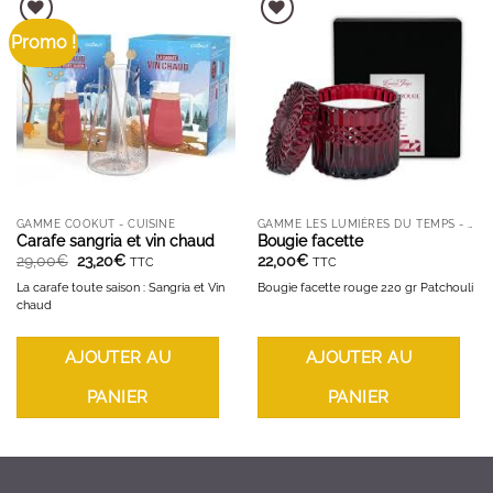
Promo !
AJOUTER À LA LISTE D'ENVIES
AJOUTER À LA LISTE D'ENVIES
GAMME COOKUT - CUISINE
GAMME LES LUMIÈRES DU TEMPS - BOUGIES ET DIFFUSEURS
Carafe sangria et vin chaud
Bougie facette
Le
Le
29,00
€
23,20
€
22,00
€
TTC
TTC
prix
prix
initial
actuel
La carafe toute saison : Sangria et Vin
Bougie facette rouge 220 gr Patchouli
était :
est :
chaud
29,00€.
23,20€.
AJOUTER AU
AJOUTER AU
PANIER
PANIER