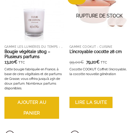
RUPTURE DE STOCK
GAMME LES LUMIÈRES DU TEMPS - BOUGIES ET DIFFUSEURS
GAMME COOKUT - CUISINE
Bougie végétale 180g –
L’incroyable cocotte 28 cm
Plusieurs parfums
Le
Le
13,20
€
99,00
€
79,20
€
TTC
TTC
prix
prix
initial
actuel
Cette bougie fabriquée en France, à
Cocotte COOKUT Coffret l'incroyable,
était :
est :
base de cires végétales et de parfums
la cocotte nouvelle génération
99,00€.
79,20€.
de Grasse, vous offrira jusqu’à 25h de
doux parfum. Nombreux parfums
disponibles.
AJOUTER AU
LIRE LA SUITE
PANIER