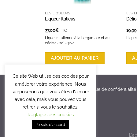
LES LIQUEURS
LES L
Liqueur Italicus
Déli
37,00
€
19,99
TTC
Liqueur Italienne à la bergamote et au
Liqueu
cédrat - 20° - 70 cl
AJOUTER AU PANIER
A
Ce site Web utilise des cookies pour
améliorer votre expérience. Nous
Mentions légales
Politique de confidentialité
supposerons que vous êtes d'accord
avec cela, mais vous pouvez vous
retirer si vous le souhaitez.
Réglages des cookies
Je suis d'accord
L'a