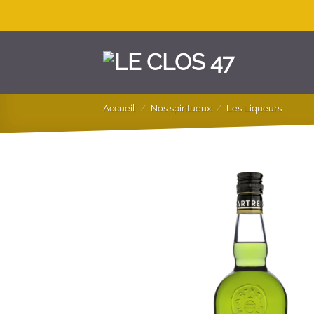
Passer
au
contenu
Accueil
/
Nos spiritueux
/
Les Liqueurs
AJOUTER À L