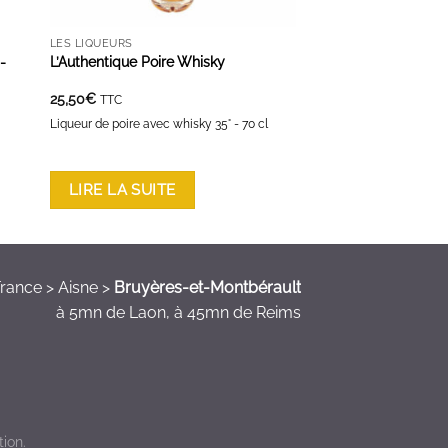
LES LIQUEURS
-
L’Authentique Poire Whisky
25,50
€
TTC
Liqueur de poire avec whisky 35° - 70 cl
LIRE LA SUITE
rance > Aisne >
Bruyères-et-Montbérault
à 5mn de Laon, à 45mn de Reims
ion.