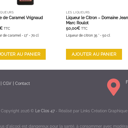
IQUEURS
LES LIQUEURS
ce de Caramel Vrignaud
Liqueur le Citron – Domaine Jean
Marc Roulot
€
50,00
€
TTC
TTC
r de caramel - 17° - 70 cl
Liqueur de citron 35 ° - 50 cl
JOUTER AU PANIER
AJOUTER AU PANIER
F
CGV
Contact
Copyright 2026 ©
Le Clos 47
- Réalisé par
Links Création Graphique
bus d'alcool est dangereux pour la santé, à consommer avec modérat