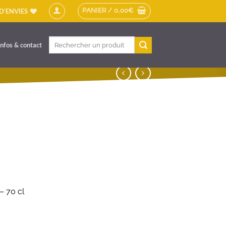
PANIER /
0,00
€
 D'ENVIES
Recherche
Infos & contact
pour :
– 70 cl