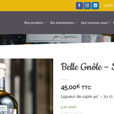
LISTE
Nos produits
Vos événements
Qui-sommes nous ?
Belle Gnôle – 
AJOUTER À LA LISTE D'ENVIES
45,00
€
TTC
Liqueur de sapin 40° – 70 cl
5 en stock