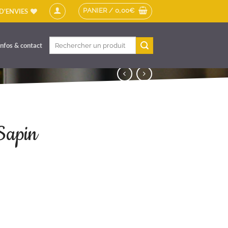
PANIER /
0,00
€
 D'ENVIES
Recherche
Infos & contact
pour :
Sapin