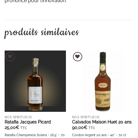
prononcé pour l’innovation.
produits similaires
AJOUTER À LA LISTE D'ENVIES
AJOUTER À LA LISTE D'ENVIES
NOS SPIRITUEUX
NOS SPIRITUEUX
Ratafia Jacques Picard
Calvados Maison Huet 20 ans
25,00
€
90,00
€
TTC
TTC
Ratafia Champenois Solera - 16,5° - 70
Cordon Argent 20 ans - 40° - 70 cl