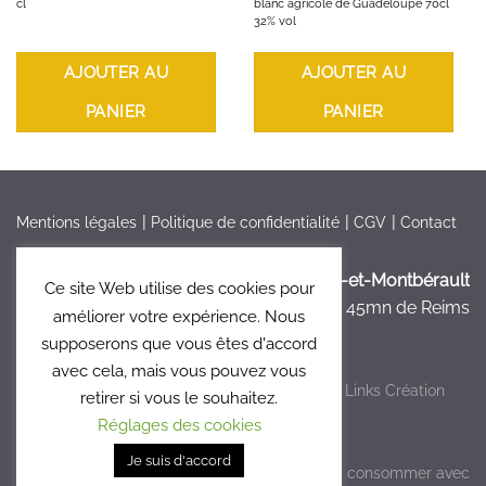
cl
blanc agricole de Guadeloupe 70cl
32% vol
AJOUTER AU
AJOUTER AU
PANIER
PANIER
Mentions légales
Politique de confidentialité
CGV
Contact
France > Aisne >
Bruyères-et-Montbérault
Ce site Web utilise des cookies pour
à 5mn de Laon, à 45mn de Reims
améliorer votre expérience. Nous
supposerons que vous êtes d'accord
avec cela, mais vous pouvez vous
Copyright 2026 ©
Le Clos 47
- Réalisé par
Links Création
retirer si vous le souhaitez.
Graphique
Réglages des cookies
Je suis d'accord
L'abus d'alcool est dangereux pour la santé, à consommer avec