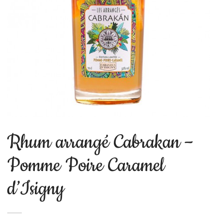
Rhum arrangé Cabrakan –
Pomme Poire Caramel
d’Isigny