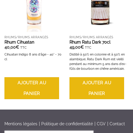
RHUMS/RHUMS ARRANGÉS
RHUMS/RHUMS ARRANGÉS
Rhum Cihuatan
Rhum Ratu Dark 70cl
40,00
€
49,00
€
TTC
TTC
Cihuatan Indigo 8 ans d'âge - 40° - 70
Distillé à 50% en colonne et à 50% en
cl
alambique, Ratu Dark Rum est vieilli
pendant au minimum 5 ans dans d’ex-
fûts de bourbon en chêne américain.
AJOUTER AU
AJOUTER AU
PANIER
PANIER
Mentions légales
Politique de confidentialité
CGV
Contact