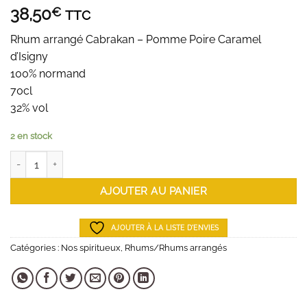
38,50
€
TTC
Rhum arrangé Cabrakan – Pomme Poire Caramel
d’Isigny
100% normand
70cl
32% vol
2 en stock
quantité de Rhum arrangé Cabrakan - Pomme Poire Caramel d'Isi
AJOUTER AU PANIER
AJOUTER À LA LISTE D'ENVIES
Catégories :
Nos spiritueux
,
Rhums/Rhums arrangés