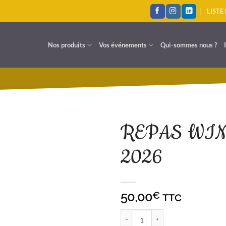
LISTE
Nos produits
Vos événements
Qui-sommes nous ?
REPAS WINE
2026
A LISTE D'ENVIES
50,00
€
TTC
quantité de REPAS WINE & B 2 