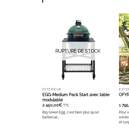
AJOUTER À LA LISTE D'ENVIES
RUPTURE DE STOCK
EXTÉRIEUR
EXTÉ
EGG-Medium Pack Start avec table
OFYR
modulable
2 450,00
€
1 795
TTC
Big Green Egg, c'est bien plus qu'un
Pour v
barbecue...
soirée
et sur