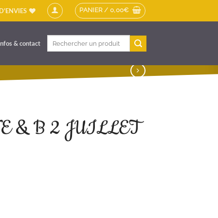
PANIER /
0,00
€
 D'ENVIES
Recherche
Infos & contact
pour :
 & B 2 JUILLET
JUILLET 2026