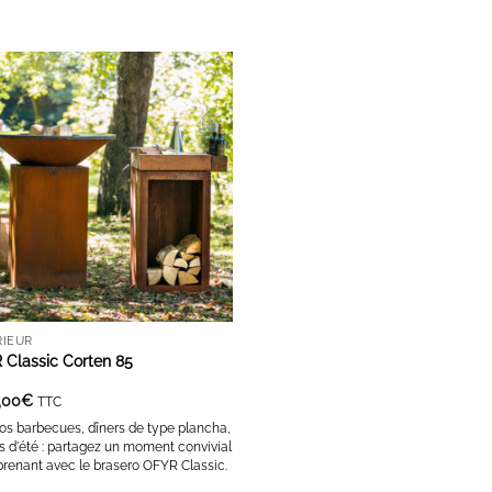
AJOUTER À LA LISTE D'ENVIES
RIEUR
 Classic Corten 85
,00
€
TTC
os barbecues, dîners de type plancha,
s d'été : partagez un moment convivial
prenant avec le brasero OFYR Classic.