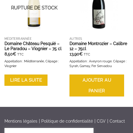
RUPTURE DE STOCK
MÉDITERRANNÉE
AUTRES
Domaine Château Pesquié –
Domaine Montrozier – Calibre
Le Paradou – Viognier – 75 cl
12 – 75cl
8,50
€
13,90
€
TTC
TTC
Appellation : Méditerranée, Cépage :
Appellation : Aveyron rouge. Cépage :
Viognier
Syrah, Gamay, Fer Servadou
LIRE LA SUITE
AJOUTER AU
PANIER
Mentions légales
Politique de confidentialité
CGV
Contact