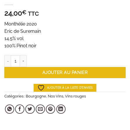
24,00
€
TTC
Monthélie 2020
Eric de Suremain
14.5% vol
100% Pinot noir
quantité de Monthelie 2020 - Eric de Suremain
AJOUTER AU PANIER
AJOUTER À LA LISTE D'ENVIES
Catégories :
Bourgogne
,
Nos Vins
,
Vins rouges