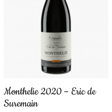
Monthelie 2020 – Eric de
Suremain