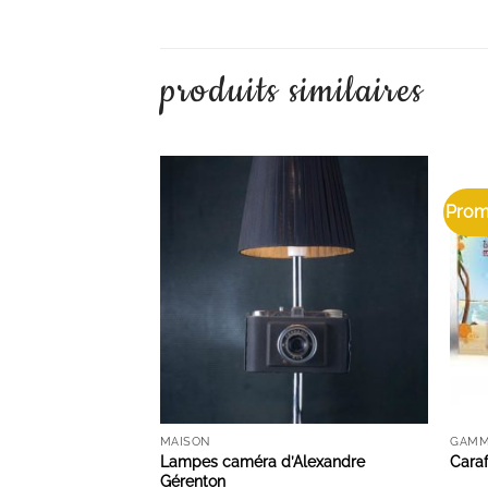
produits similaires
Prom
AJOUTER À LA LISTE D'ENVIES
MAISON
GAMM
Lampes caméra d’Alexandre
Caraf
Gérenton