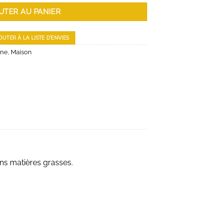
UTER AU PANIER
OUTER À LA LISTE D'ENVIES
ine
,
Maison
ns matières grasses.