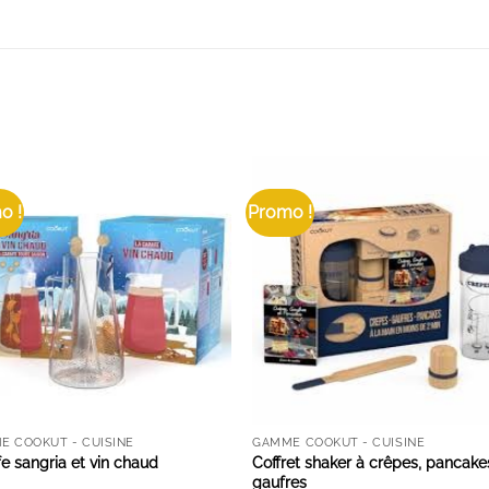
o !
Promo !
AJOUTER À LA LISTE D'ENVIES
AJOUTER À LA LISTE D'ENVIE
E COOKUT - CUISINE
GAMME COOKUT - CUISINE
e sangria et vin chaud
Coffret shaker à crêpes, pancake
gaufres