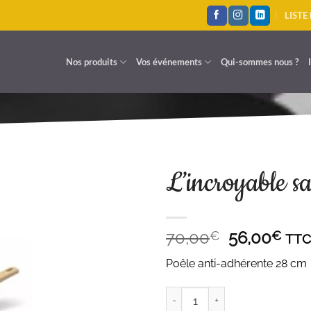
LISTE
Nos produits
Vos événements
Qui-sommes nous ?
L’incroyable s
A LISTE D'ENVIES
Le
Le
70,00
56,00
€
€
TT
prix
prix
Poêle anti-adhérente 28 cm
initial
act
était :
est 
quantité de L'incroyable saute
70,00€.
56,