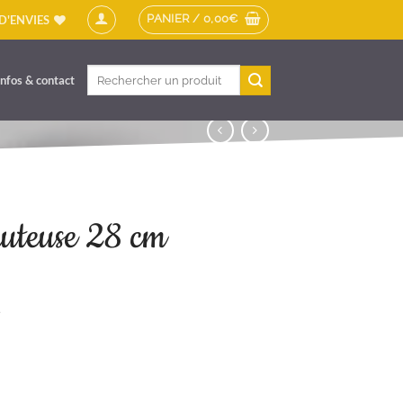
PANIER /
0,00
€
 D'ENVIES
Recherche
Infos & contact
pour :
auteuse 28 cm
C
uel
:
use 28 cm
00€.