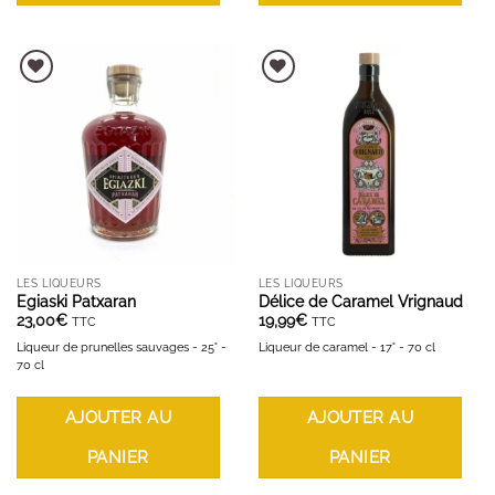
AJOUTER À LA LISTE D'ENVIES
AJOUTER À LA LISTE D'ENVIES
LES LIQUEURS
LES LIQUEURS
Egiaski Patxaran
Délice de Caramel Vrignaud
23,00
€
19,99
€
TTC
TTC
Liqueur de prunelles sauvages - 25° -
Liqueur de caramel - 17° - 70 cl
70 cl
AJOUTER AU
AJOUTER AU
PANIER
PANIER