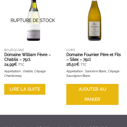
AJOUTER À LA LISTE D'ENVIES
AJOUTER À LA LISTE D'ENVIES
RUPTURE DE STOCK
BOURGOGNE
LOIRE
Domaine William Fèvre –
Domaine Fournier Père et Fils
Chablis – 75cl
– Silex – 75cl
24,99
€
28,50
€
TTC
TTC
Appellation : chablis. Cépage :
Appellation : Sancerre Blanc, Cépage :
Chardonnay
Sauvignon Blanc
LIRE LA SUITE
AJOUTER AU
PANIER