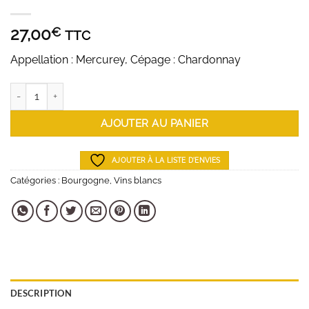
27,00
€
TTC
Appellation : Mercurey, Cépage : Chardonnay
quantité de Domaine Michel Juillot - Mercurey - Les Vignes De Mai
AJOUTER AU PANIER
AJOUTER À LA LISTE D'ENVIES
Catégories :
Bourgogne
,
Vins blancs
DESCRIPTION