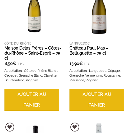
CÔTE DU RHÔNE
LANGUEDOC
Maison Delas Frères – Côtes-
Château Paul Mas –
du-Rhône – Saint-Esprit – 75
Belluguette – 75 cl
cl
8,50
€
13,90
€
TTC
TTC
Appellation : Côte du Rhône Blanc ,
Appellation : Languedoc, Cépage :
Cépage : Grenache Blanc, Clairette,
Grenache, Vermentino, Roussanne,
Bourboulenc, Viognier
Marsanne, Viognier
AJOUTER AU
AJOUTER AU
PANIER
PANIER