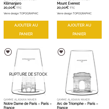
Kilimanjaro
Mount Everest
20,00
€
20,00
€
TTC
TTC
Verre design TOPOGRAPHIC
Verre design TOPOGRAPHIC
AJOUTER AU
AJOUTER AU
PANIER
PANIER
AJOUTER À LA LISTE D'ENVIES
AJOUTER À LA LISTE D'ENVIES
RUPTURE DE STOCK
GAMME ALASKAN MAKER
GAMME ALASKAN MAKER
Notre Dame de Paris – Paris –
Arc de Triomphe – Paris –
France
France