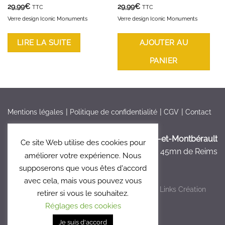
29,99
€
29,99
€
TTC
TTC
Verre design Iconic Monuments
Verre design Iconic Monuments
LIRE LA SUITE
AJOUTER AU
PANIER
Mentions légales
Politique de confidentialité
CGV
Contact
France > Aisne >
Bruyères-et-Montbérault
Ce site Web utilise des cookies pour
à 5mn de Laon, à 45mn de Reims
améliorer votre expérience. Nous
supposerons que vous êtes d'accord
avec cela, mais vous pouvez vous
Copyright 2026 ©
Le Clos 47
- Réalisé par
Links Création
retirer si vous le souhaitez.
Graphique
Réglages des cookies
Je suis d'accord