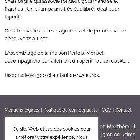
champagne qui associe rondeur, gourmandise et
fraîcheur. Un champagne très équilibré, idéal pour
l’apéritif.
On retrouve les notes d’agrumes et de pomme verte
découverts au nez.
L’Assemblage de la maison Pertois-Moriset
accompagnera parfaitement un apéritif ou un cocktail.
Disponible en 300 cl au tarif de 142 euros.
Mentions légales
Politique de confidentialité
CGV
Contact
France > Aisne >
Bruyères-et-Montbérault
Ce site Web utilise des cookies pour
à 5mn de Laon, à 45mn de Reims
améliorer votre expérience. Nous