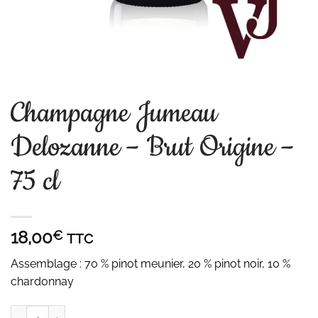
Champagne Jumeau
Delozanne – Brut Origine –
75 cl
18,00
€
TTC
Assemblage : 70 % pinot meunier, 20 % pinot noir, 10 %
chardonnay
quantité de Champagne Jumeau Delozanne - Brut Origine - 75 cl