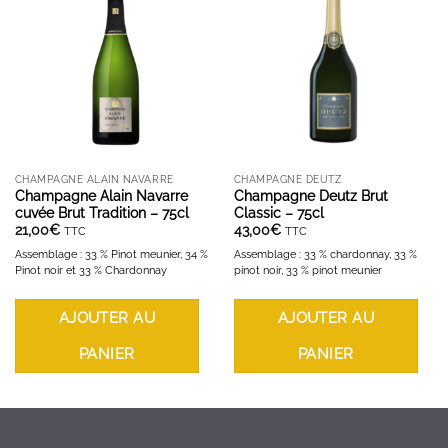
AJOUTER À LA LISTE D'ENVIES
AJOUTER À LA LISTE D'ENVIES
CHAMPAGNE ALAIN NAVARRE
CHAMPAGNE DEUTZ
Champagne Alain Navarre
Champagne Deutz Brut
cuvée Brut Tradition – 75cl
Classic – 75cl
21,00
€
43,00
€
TTC
TTC
Assemblage : 33 % Pinot meunier, 34 %
Assemblage : 33 % chardonnay, 33 %
Pinot noir et 33 % Chardonnay
pinot noir, 33 % pinot meunier
AJOUTER AU
AJOUTER AU
PANIER
PANIER