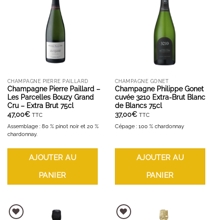
AJOUTER À LA LISTE D'ENVIES
AJOUTER À LA LISTE D'ENVIES
CHAMPAGNE PIERRE PAILLARD
CHAMPAGNE GONET
Champagne Pierre Paillard –
Champagne Philippe Gonet
Les Parcelles Bouzy Grand
cuvée 3210 Extra-Brut Blanc
Cru – Extra Brut 75cl
de Blancs 75cl
47,00
€
37,00
€
TTC
TTC
Assemblage : 80 % pinot noir et 20 %
Cépage : 100 % chardonnay
chardonnay.
AJOUTER AU
AJOUTER AU
PANIER
PANIER