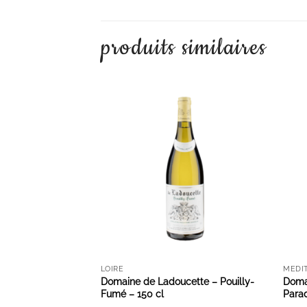
produits similaires
AJOUTER À LA LISTE D'ENVIES
LOIRE
MÉDI
Domaine de Ladoucette – Pouilly-
Doma
Fumé – 150 cl
Parad