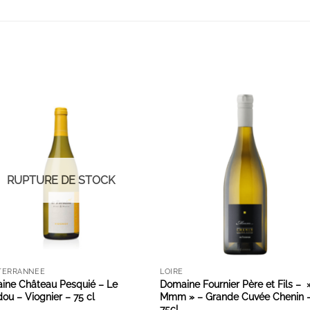
AJOUTER À LA LISTE D'ENVIES
AJOUTER À LA LISTE D'ENVIE
RUPTURE DE STOCK
TERRANNÉE
LOIRE
ine Château Pesquié – Le
Domaine Fournier Père et Fils – 
ou – Viognier – 75 cl
Mmm » – Grande Cuvée Chenin 
75cl