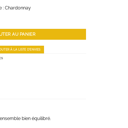
ge : Chardonnay
on - Chablis 1er Cru - Montée de Tonnerre - 75 cl
UTER AU PANIER
OUTER À LA LISTE D'ENVIES
cs
nsemble bien équilibré.