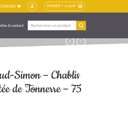
PANIER /
0,00
€
 D'ENVIES
Recherche
Infos & contact
pour :
ud-Simon – Chablis
tée de Tonnerre – 75