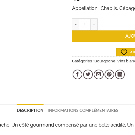
Appellation : Chablis, Cépa
quantité de Domaine Billaud-Sim
AJO
AJ
Catégories :
Bourgogne
,
Vins blan
DESCRIPTION
INFORMATIONS COMPLÉMENTAIRES
he. Un côté gourmand compensé par une belle acidité. Un e