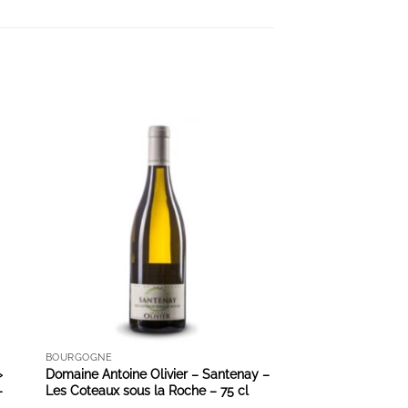
S
AJOUTER À LA LISTE D'ENVIES
BOURGOGNE
»
Domaine Antoine Olivier – Santenay –
–
Les Coteaux sous la Roche – 75 cl