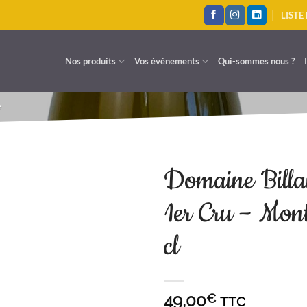
LISTE
Nos produits
Vos événements
Qui-sommes nous ?
e
Domaine Billa
1er Cru – Mon
A LISTE D'ENVIES
cl
49,00
€
TTC