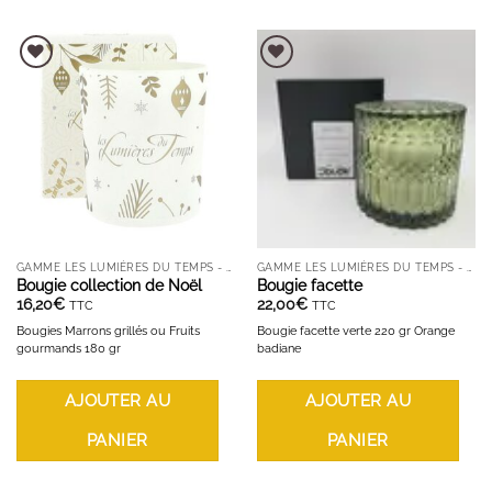
AJOUTER À LA LISTE D'ENVIES
AJOUTER À LA LISTE D'ENVIES
GAMME LES LUMIÈRES DU TEMPS - BOUGIES ET DIFFUSEURS
GAMME LES LUMIÈRES DU TEMPS - BOUGIES ET DIFFUSEURS
Bougie collection de Noël
Bougie facette
16,20
€
22,00
€
TTC
TTC
Bougies Marrons grillés ou Fruits
Bougie facette verte 220 gr Orange
gourmands 180 gr
badiane
AJOUTER AU
AJOUTER AU
PANIER
PANIER