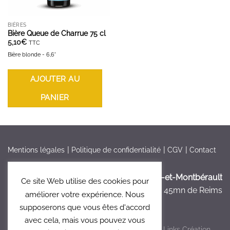
BIÈRES
Bière Queue de Charrue 75 cl
5,10
€
TTC
Bière blonde - 6,6°
AJOUTER AU
PANIER
Mentions légales
Politique de confidentialité
CGV
Contact
France > Aisne >
Bruyères-et-Montbérault
Ce site Web utilise des cookies pour
à 5mn de Laon, à 45mn de Reims
améliorer votre expérience. Nous
supposerons que vous êtes d'accord
avec cela, mais vous pouvez vous
Copyright 2026 ©
Le Clos 47
- Réalisé par
Links Création